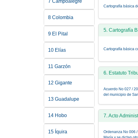
7 Campoalegre
Cartografía básica 
8 Colombia
5. Cartografía B
9 El Pital
Cartografía básica c
10 Elías
11 Garzón
6. Estatuto Trib
12 Gigante
Acuerdo No 027 / 201
del municipio de San
13 Guadalupe
14 Hobo
7. Acto Administ
15 Íquira
Ordenanza No 006 / 1
María y se dictan ot