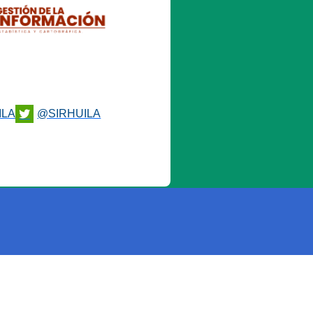
ILA
@SIRHUILA