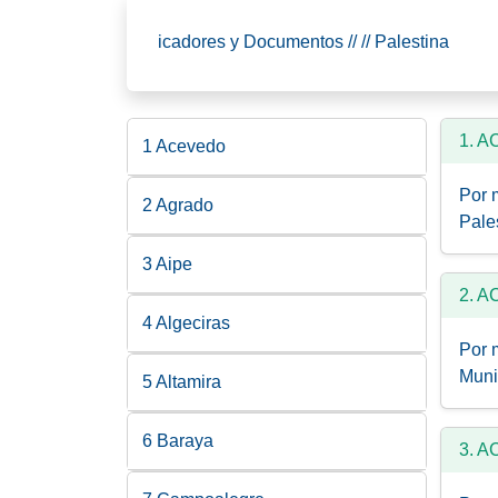
icadores y Documentos // // Palestina
1. 
1 Acevedo
Por 
2 Agrado
Pale
3 Aipe
2. 
4 Algeciras
Por 
Muni
5 Altamira
6 Baraya
3. 