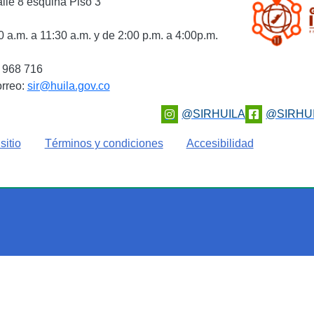
alle 8 esquina Piso 3
 a.m. a 11:30 a.m. y de 2:00 p.m. a 4:00p.m.
0 968 716
orreo:
sir@huila.gov.co
@SIRHUILA
@SIRHU
sitio
Términos y condiciones
Accesibilidad