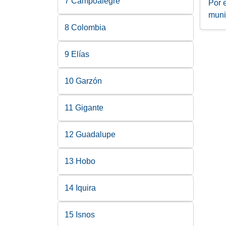
7 Campoalegre
Por 
muni
8 Colombia
9 Elías
10 Garzón
11 Gigante
12 Guadalupe
13 Hobo
14 Iquira
15 Isnos